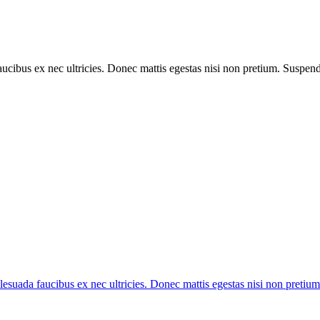
bus ex nec ultricies. Donec mattis egestas nisi non pretium. Suspendiss
suada faucibus ex nec ultricies. Donec mattis egestas nisi non pretium