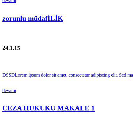
devamı
zorunlu müdafİLİK
24.1.15
DSSDLorem ipsum dolor sit amet, consectetur adipiscing elit. Sed male
devamı
CEZA HUKUKU MAKALE 1