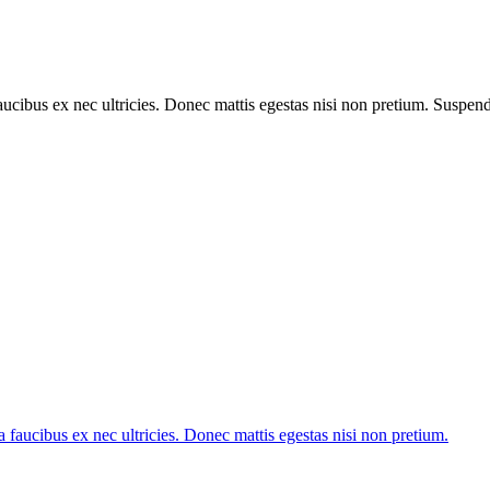
bus ex nec ultricies. Donec mattis egestas nisi non pretium. Suspendiss
 faucibus ex nec ultricies. Donec mattis egestas nisi non pretium.